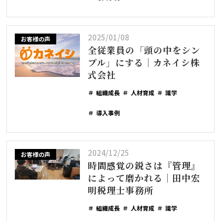
2025/01/08
お客様の声
全従業員の「頭の中をシン
プル」にする｜カネイシ株
式会社
組織成長
人材育成
識学
導入事例
2024/12/25
お客様の声
時間感覚の鋭さは『管理』
によって磨かれる｜田中宏
明税理士事務所
組織成長
人材育成
識学