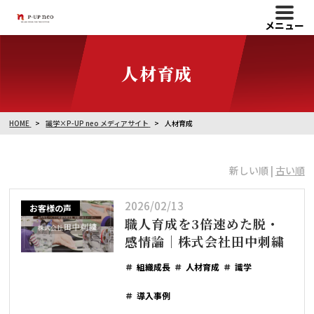
メニュー
人材育成
HOME
識学×P-UP neo メディアサイト
人材育成
新しい順 |
古い順
2026/02/13
お客様の声
職人育成を3倍速めた脱・
感情論｜株式会社田中刺繍
組織成長
人材育成
識学
導入事例