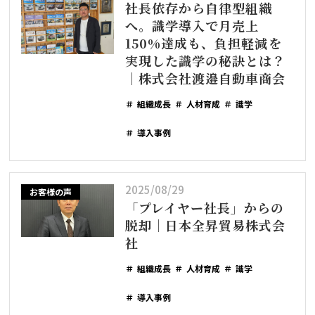
社長依存から自律型組織
へ。識学導入で月売上
150%達成も、負担軽減を
実現した識学の秘訣とは？
｜株式会社渡邉自動車商会
組織成長
人材育成
識学
導入事例
2025/08/29
お客様の声
「プレイヤー社長」からの
脱却｜日本全昇貿易株式会
社
組織成長
人材育成
識学
導入事例