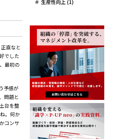
生産性向上 (1)
。正直なと
好でした
、最初の
う予感が
、問題と
土台を整
ね。何か
かコンサ