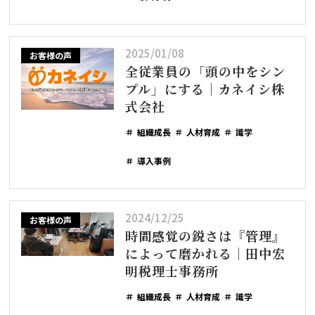
2025/01/08
お客様の声
全従業員の「頭の中をシン
プル」にする｜カネイシ株
式会社
組織成長
人材育成
識学
導入事例
2024/12/25
お客様の声
時間感覚の鋭さは『管理』
によって磨かれる｜田中宏
明税理士事務所
組織成長
人材育成
識学