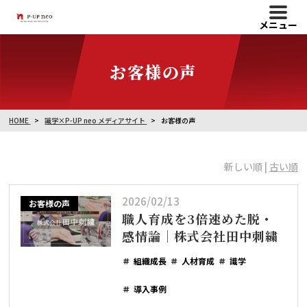
メニュー
お客様の声
HOME
識学×P-UP neo メディアサイト
お客様の声
新しい順 |
古い順
2026/02/13
お客様の声
職人育成を3倍速めた脱・
感情論｜株式会社田中刺繍
組織成長
人材育成
識学
導入事例