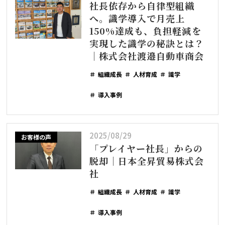
社長依存から自律型組織
へ。識学導入で月売上
150%達成も、負担軽減を
実現した識学の秘訣とは？
｜株式会社渡邉自動車商会
組織成長
人材育成
識学
導入事例
2025/08/29
お客様の声
「プレイヤー社長」からの
脱却｜日本全昇貿易株式会
社
組織成長
人材育成
識学
導入事例