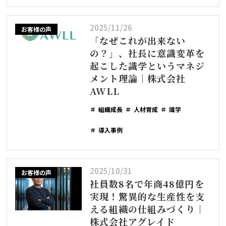
2025/11/26
お客様の声
「なぜこれが出来ない
の？」、社長に意識変革を
起こした識学というマネジ
メント理論｜株式会社
AWLL
組織成長
人材育成
識学
導入事例
2025/10/31
お客様の声
社員数8名で年商48億円を
実現！驚異的な生産性を支
える組織の仕組みづくり｜
株式会社アグレイド