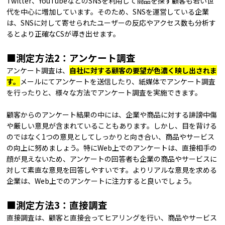
Twitter、YouTubeなどのSNSを利用して商品を探す顧客も若い世
代を中心に増加しています。そのため、SNSを運営している企業
は、SNSに対して寄せられたユーザーの反応やアクセス数も分析す
るとより正確なCSが導き出せます。
■測定方法2：アンケート調査
アンケート調査は、
自社に対する顧客の要望が色濃く映し出されま
す。
メールにてアンケートを送信したり、紙媒体でアンケート調査
を行ったりと、様々な方法でアンケート調査を実施できます。
顧客からのアンケート結果の中には、企業や商品に対する誹謗中傷
や厳しい意見が含まれていることもあります。しかし、目を背ける
のではなく1つの意見としてしっかりと向き合い、商品やサービス
の向上に努めましょう。特にWeb上でのアンケートは、直接相手の
顔が見えないため、アンケートの回答者も企業の商品やサービスに
対して素直な意見を回答しやすいです。よりリアルな意見を求める
企業は、Web上でのアンケートに注力すると良いでしょう。
■測定方法3：直接調査
直接調査は、顧客と直接会ってヒアリングを行い、商品やサービス