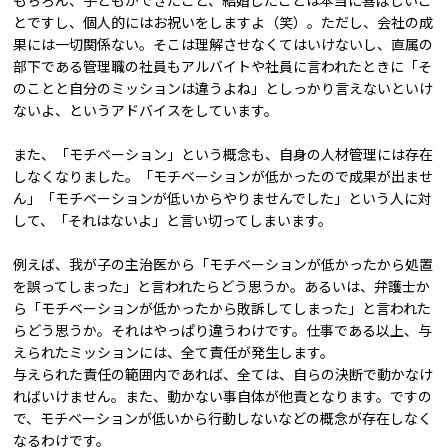
もちろん、子どもができたこと、結婚したことは本当に喜ばしいこ
とですし、個人的にはお祝いをしますよ（笑）。ただし、会社の成
果には一切関係ない。そこは理解させなくてはいけないし、直属の
部下である管理職の社員もアルバイトや社員に言われたときに「そ
のことと自分のミッションは違うよね」としっかり言えないといけ
ないよ、というアドバイスをしています。
また、「モチベーション」という概念も、自身の人材管理には存在
しなくなりました。「モチベーションが低かったので成果が出ませ
ん」「モチベーションが低いからやりませんでした」という人に対
して、「それはないよ」と言い切ってしまいます。
例えば、我が子の主治医から「モチベーションが低かったから処置
を誤ってしまった」と言われたらどう思うか。あるいは、弁護士か
ら「モチベーションが低かったから敗訴してしまった」と言われた
らどう思うか。それはやっぱり違うわけです。仕事である以上、与
えられたミッションには、全て責任が発生します。
与えられた責任の範囲内であれば、全ては、自らの決断で動かなけ
ればいけません。また、動かない事自体が他責となります。ですの
で、モチベーションが低いから行動しないなどの概念が存在しなく
なるわけです。