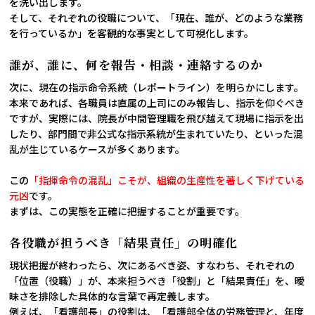
を洗い出します。
そして、それぞれの役職について、「現在、誰が、どのような業務
を行っているか」を客観的な事実として可視化します。
誰が、誰に、何を報告・相談・連絡するのか
次に、現在の指示命令系統（レポートライン）を明らかにします。
本来であれば、各職員は直属の上司にのみ報告し、指示を仰ぐべき
ですが、実際には、院長が中間管理職を飛び越えて現場に指示を出
したり、部門間で非公式な指示系統が生まれていたり、といった混
乱が生じているケースが多くあります。
この
「指揮命令の混乱」こそが、組織の生産性を著しく下げている
元凶
です。
まずは、この実態を正確に把握することが重要です。
各役職が担うべき「結果責任」の明確化
現状把握が終わったら、次にあるべき姿、すなわち、それぞれの
「位置（役職）」が、本来担うべき「役割」と「結果責任」を、曖
昧さを排除した具体的な言葉で再定義します。
例えば、「看護部長」の役割は、「看護部全体の労務管理と、年度