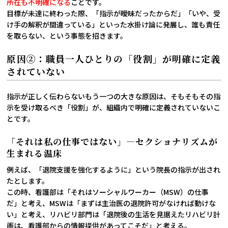
所在も不明確になる
ことです。
目標が未達に終わった際、「指示が曖昧だったからだ」「いや、受
け手の解釈が間違っている」といった水掛け論に発展し、誰も責任
を取らない、という事態を招きます。
原因②：職員一人ひとりの「役割」が明確に定義
されていない
指示が正しく伝わらないもう一つの大きな原因は、そもそもその指
示を受け取るべき「役割」が、組織内で明確に定義されていないこ
とです。
「それは私の仕事ではない」―セクショナリズムが
生まれる温床
例えば、「退院支援を強化するように」という院長の指示が出され
たとします。
この時、看護部は「それはソーシャルワーカー（MSW）の仕事
だ」と考え、MSWは「まずは主治医の退院許可がなければ動けな
い」と考え、リハビリ部門は「退院後の生活を見据えたリハビリ計
画は、看護部からの情報提供があってこそだ」と考える。