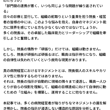
のだろうか」
「部門間の連携が悪く、いつも同じような問題が繰り返されてい
る」
日々の診療と並行して、組織の舵取りという重責を担う院長・経営
者の皆様の中には、このような悩みを抱え、自身のマネジメント能
力に限界を感じている方も少なくないのではないでしょうか。
多くの院長は、その卓越した臨床能力とリーダーシップで組織を牽
引しようと奮闘します。
しかし、院長の情熱や「頑張り」だけでは、組織は動きません。
むしろ、院長が頑張れば頑張るほど、職員は指示待ちになり、組織
の自律性は失われていくという皮肉な現実があります。
真の病院経営におけるマネジメントとは、院長個人のスキルやカリ
スマ性に依存するものではありません。
それは、院長の指示が自動的に現場の隅々まで浸透し、職員一人ひ
とりが自らの役割を理解して、組織の目標達成に向けて自律的に動
くための「仕組み」を構築し、運用することに他なりません。
本記事では、多くの病院経営者が陥りがちなマネジメントの罠を解
き明かし、院長の指示が浸透しない構造的な原因を分析します。