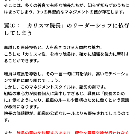
そこには、多くの善良で有能な院長たちが、知らず知らずのうちに
はまってしまう、3つの典型的なマネジメントの罠が存在します。
罠①：「カリスマ院長」のリーダーシップに依存
してしまう
卓越した医療技術と、人を惹きつける人間的な魅力。
こうした「カリスマ性」を持つ院長は、確かに組織を強力に牽引す
ることができます。
職員は院長を尊敬し、その一言一句に耳を傾け、高いモチベーショ
ンで業務に取り組むでしょう。
しかし、このマネジメントスタイルは、諸刃の剣です。
組織の求心力が院長個人に集中しすぎると、職員は「院長のため
に」働くようになり、組織のルールや目標のために働くという意識
が希薄になります。
院長の価値観が、組織の公式なルールよりも優先されてしまうので
す。
また、
院長の意向を忖度するあまり、健全な意見交換が行われなく