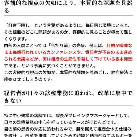
客観的な視点の欠如により、本質的な課題を見誤
る
「灯台下暗し」という言葉があるように、毎日同じ環境にいると、
その組織のどこに問題があるのか、客観的に見ることが極めて難し
くなります。
内部の人間にとっては「当たり前」の光景、例えば、
目的が曖昧な
まま毎朝行われているカンファレンスや、責任者が不在のまま進め
られる会議などが、実は組織の生産性を著しく下げている根本原因
である、という事実に気づくことができません。
この客観的な視点の欠如が、本質的な課題を見過ごし、対症療法に
終始させてしまうのです。
経営者が日々の診療業務に追われ、改革に集中で
きない
特に中小規模の病院では、院長がプレイングマネージャーとして、
日々の診療業務の中心を担っているケースがほとんどです。
目の前の患者の対応に追われる中で、腰を据えて組織全体の仕組み
を設計し、改革を推進していくための時間と精神的なエネルギーを