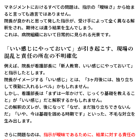
マネジメントにおけるすべての問題は、指示の「曖昧さ」から始ま
ると言っても過言ではありません。
院長が良かれと思って発した指示が、受け手によって全く異なる解
釈をされ、期待とは違う結果を生んでしまう。
これは、病院組織において日常的に見られる光景です。
「いい感じにやっておいて」が引き起こす、現場の
混乱と責任の所在の不明確化
例えば、院長が看護部長に「新人教育、いい感じにやっておいて」
と指示したとします。
院長がイメージする「いい感じ」とは、「3ヶ月後には、独り立ち
して夜勤に入れるレベル」かもしれません。
しかし、看護部長は「まずは一年かけて、じっくり基礎を教えるこ
と」が「いい感じ」だと解釈するかもしれません。
この解釈のズレが、後になって「なぜ、まだ独り立ちできないん
だ」「いや、今は基礎を固める時期です」といった、不毛な対立を
生み出します。
さらに問題なのは、
指示が曖昧であるために、結果に対する責任の