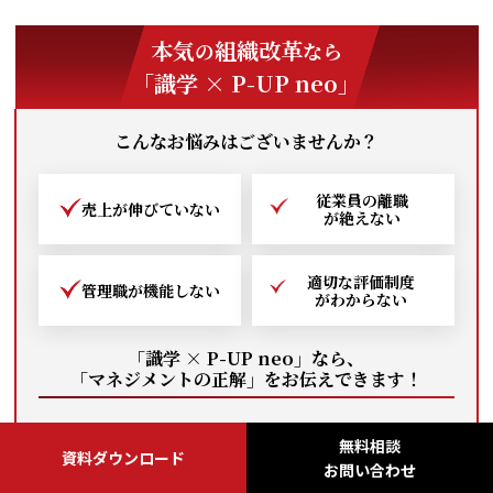
本気
組織改革
の
なら
「識学 × P-UP neo」
こんなお悩みはございませんか？
従業員の離職
売上が伸びて
いない
が絶えない
適切な評価制度
管理職が
機能しない
がわからない
「識学 × P-UP neo」なら、
「マネジメントの正解」を
お伝えできます！
実際に「識学」を用いて組織改革を成功した弊社ならでは
無料相談
の目線で、
正しく効果的に組織へ導入するためのノウハウを
資料ダウンロード
お問い合わせ
ご提供します。