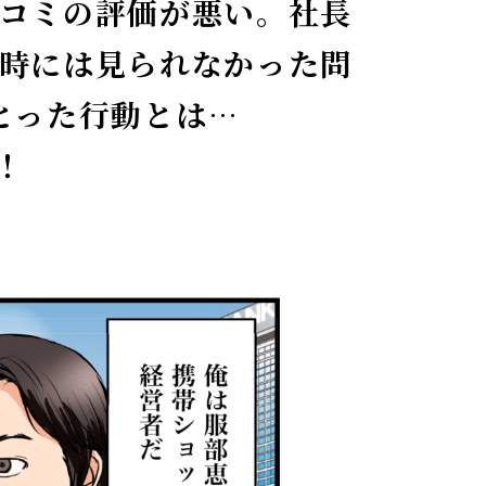
コミの評価が悪い。社長
時には見られなかった問
とった行動とは…
！