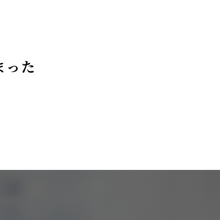
まった
。