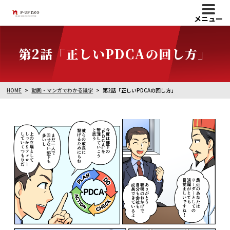
メニュー
第2話「正しいPDCAの回し方」
HOME
動画・マンガでわかる識学
第2話「正しいPDCAの回し方」