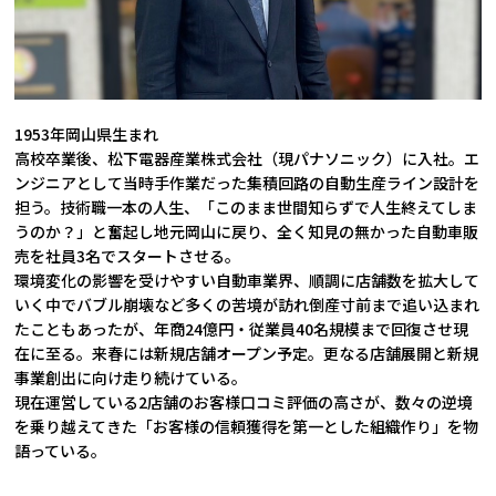
1953年岡山県生まれ
高校卒業後、松下電器産業株式会社（現パナソニック）に入社。エ
ンジニアとして当時手作業だった集積回路の自動生産ライン設計を
担う。技術職一本の人生、「このまま世間知らずで人生終えてしま
うのか？」と奮起し地元岡山に戻り、全く知見の無かった自動車販
売を社員3名でスタートさせる。
環境変化の影響を受けやすい自動車業界、順調に店舗数を拡大して
いく中でバブル崩壊など多くの苦境が訪れ倒産寸前まで追い込まれ
たこともあったが、年商24億円・従業員40名規模まで回復させ現
在に至る。来春には新規店舗オープン予定。更なる店舗展開と新規
事業創出に向け走り続けている。
現在運営している2店舗のお客様口コミ評価の高さが、数々の逆境
を乗り越えてきた「お客様の信頼獲得を第一とした組織作り」を物
語っている。